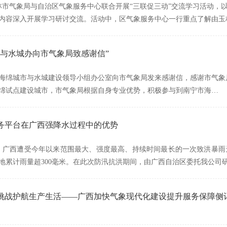
玉林市气象局与自治区气象服务中心联合开展“三联促三动”交流学习活动
内容深入开展学习研讨交流。活动中，区气象服务中心一行重点了解由玉
绵与水城办向市气象局致感谢信”
海绵城市与水城建设领导小组办公室向市气象局发来感谢信，感谢市气象
绵试点建设城市，市气象局根据自身专业优势，积极参与到南宁市海…
务平台在广西强降水过程中的优势
来，广西遭受今年以来范围最大、强度最高、持续时间最长的一次致洪暴
地累计雨量超300毫米。在此次防汛抗洪期间，由广西自治区委托我公司
挑战护航生产生活——广西加快气象现代化建设提升服务保障侧