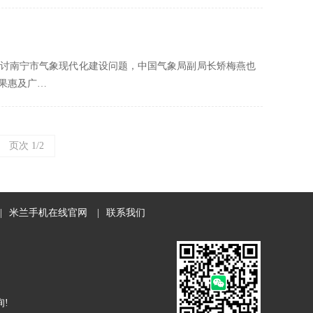
同商讨南宁市气象现代化建设问题，中国气象局副局长矫梅燕也
果惠及广…
页次 1/2
|
米兰手机在线官网
|
联系我们
!