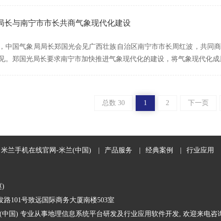
局长与南宁市市长共商气象现代化建设
月1日，中国气象局局长郑国光会见广西壮族自治区南宁市市长周红波，共
见。郑国光局长要求南宁市加快推进气象现代化的建设，将气象现代化成
总数 30
1
2
下一页
米兰手机在线官网-米兰(中国)
|
产品服务
|
经典案例
|
行业应用
赵)
路101号致远国际商务大厦南楼503室
(中国) 专业从事地理信息系统平台研发及行业应用软件开发, 欢迎来电咨询