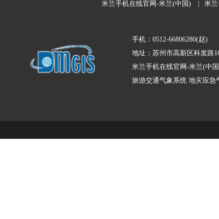
米兰手机在线官网-米兰(中国)
|
米兰
手机：0512-66806280(赵)
地址：苏州市高新区科发路10
米兰手机在线官网-米兰(中国
旅游交通气象系统
地灾应急