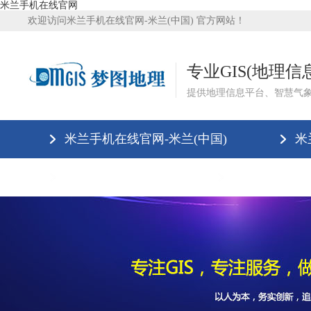
米兰手机在线官网
欢迎访问米兰手机在线官网-米兰(中国) 官方网站！
专业GIS(地理
提供地理信息平台、智慧气
米兰手机在线官网-米兰(中国)
米
米兰手机在线官网
联系我们