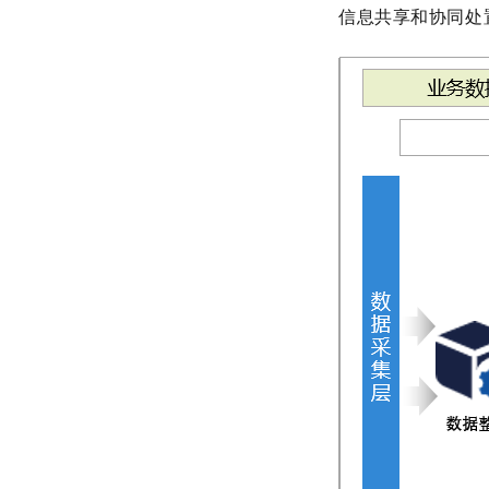
信息共享和协同处