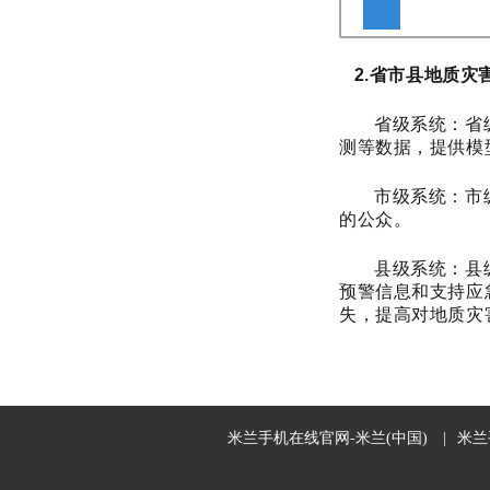
2.省市县地质灾
省级系统：省级用
测等数据，提供模
市级系统：市级用
的公众。
县级系统：县级用
预警信息和支持应
失，提高对地质灾
米兰手机在线官网-米兰(中国)
|
米兰