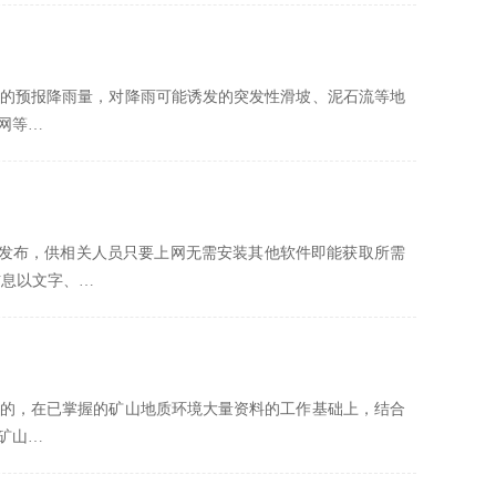
时的预报降雨量，对降雨可能诱发的突发性滑坡、泥石流等地
网等…
行发布，供相关人员只要上网无需安装其他软件即能获取所需
信息以文字、…
的，在已掌握的矿山地质环境大量资料的工作基础上，结合
矿山…