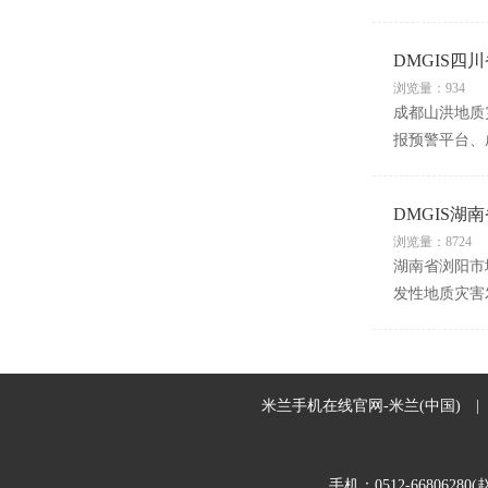
DMGIS
浏览量：934
成都山洪地质
报预警平台、
DMGIS
浏览量：8724
湖南省浏阳市
发性地质灾害
米兰手机在线官网-米兰(中国)
|
手机：0512-66806280(