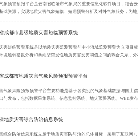
气象预警预报平台是云南省临沧市气象局的重要信息化软件项目，结合云
基础资源，实现地质灾害气象短临、短期预警分析及对外气象服务，为地
四川省成都市县级地质灾害短临预警系统
灾害短临预警系统是以地质灾害监测预警与中小流域监测预警为立项目标
环境脆弱指数分析和暴雨型突发性地质灾害发灾阈值之间的耦合关系，分
四川省成都市地质灾害气象风险预报预警平台
害气象风险预报预警平台主要功能是基于各类别的气象基础数据与国土信
出与发布，包括数据采集系统、信息监控系统、地灾预警系统、WEB发
湖南省地质灾害综合防治信息系统
害综合防治信息系统立足于地质灾害防与治的总体目标，采用了互联网+、