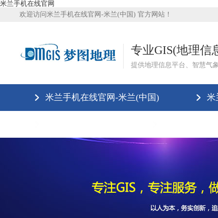
米兰手机在线官网
欢迎访问米兰手机在线官网-米兰(中国) 官方网站！
专业GIS(地理
提供地理信息平台、智慧气
米兰手机在线官网-米兰(中国)
米
米兰手机在线官网
联系我们