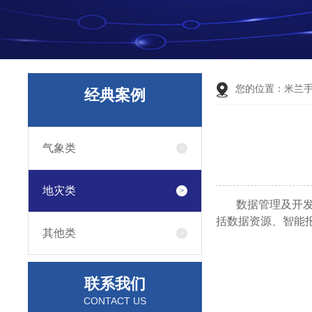
您的位置：
米兰
经典案例
气象类
地灾类
数据管理及开发应
括数据资源、智能
其他类
联系我们
CONTACT US