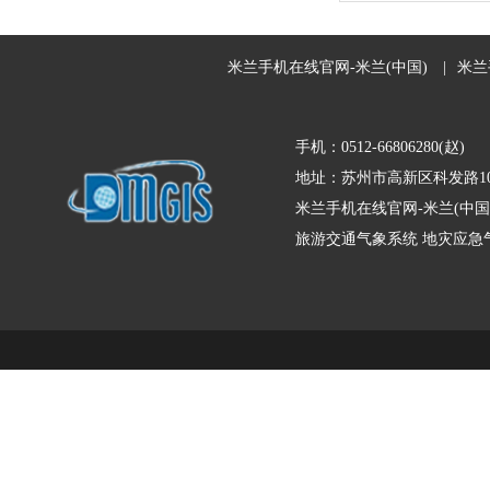
米兰手机在线官网-米兰(中国)
|
米兰
手机：0512-66806280(赵)
地址：苏州市高新区科发路10
米兰手机在线官网-米兰(中国
旅游交通气象系统
地灾应急