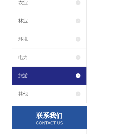
农业
林业
环境
电力
旅游
其他
联系我们
CONTACT US