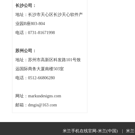
长沙公司：
地址：长沙市天心区长沙天心软件产
业园B座803-804
电话：0731-81671998
苏州公司：
地址：苏州市高新区科发路101号致
远国际商务大厦南楼503室
电话：0512-66806280
网址：markusdesigns.com
邮箱：dmgis@163.com
米兰手机在线官网-米兰(中国)
|
米兰