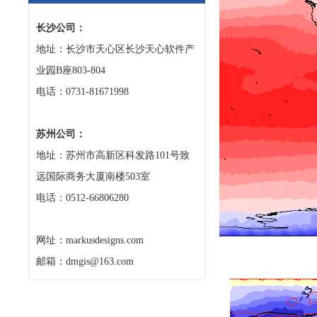
长沙公司：
地址：长沙市天心区长沙天心软件产
业园B座803-804
电话：0731-81671998
苏州公司：
地址：苏州市高新区科发路101号致
远国际商务大厦南楼503室
电话：0512-66806280
网址：markusdesigns.com
邮箱：dmgis@163.com