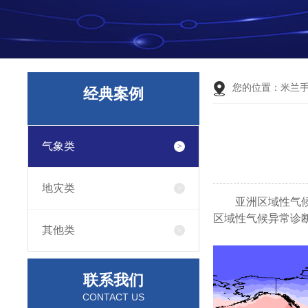
您的位置：
米兰
经典案例
气象类
地灾类
亚洲区域性气
区域性气候异常诊
其他类
联系我们
CONTACT US