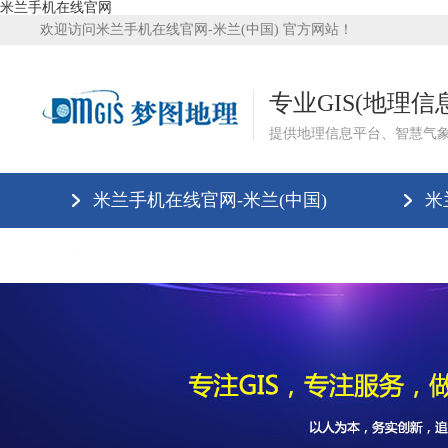
米兰手机在线官网
欢迎访问米兰手机在线官网-米兰(中国) 官方网站！
专业GIS(地理
提供地理信息平台、智慧气
米兰手机在线官网-米兰(中国)
米
米兰手机在线官网
联系我们