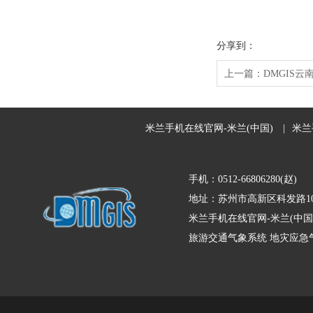
分享到：
上一篇：
DMGIS
米兰手机在线官网-米兰(中国)
|
米兰
手机：0512-66806280(赵)
地址：苏州市高新区科发路10
米兰手机在线官网-米兰(中国
旅游交通气象系统
地灾应急