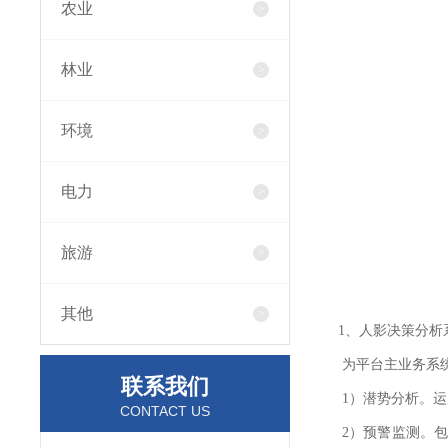
农业
林业
环境
电力
旅游
其他
1、人影决策分析
为平台主业务系
联系我们
1）潜势分析。
CONTACT US
2）预警监测。