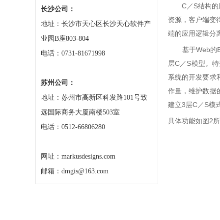
C／S结构的应
长沙公司：
资源，客户端变
地址：长沙市天心区长沙天心软件产
端的应用逻辑分
业园B座803-804
基于Web的B
电话：0731-81671998
层C／S模型。
系统的开发要求
苏州公司：
作量，维护数据
地址：苏州市高新区科发路101号致
建立3层C／S模
远国际商务大厦南楼503室
具体功能如图2
电话：0512-66806280
网址：markusdesigns.com
邮箱：dmgis@163.com