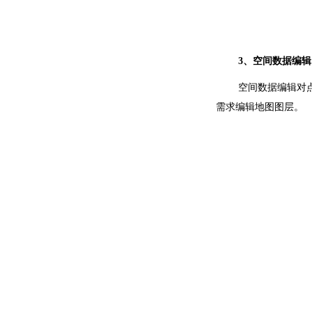
3
、空间数据编辑
空间数据编辑对
需求编辑地图图层。