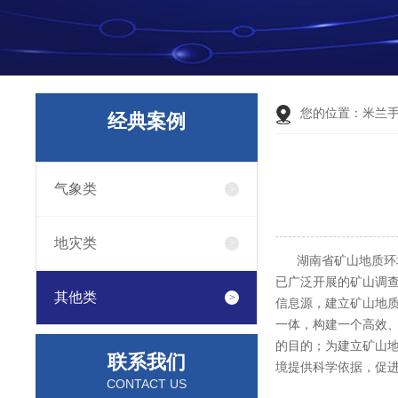
您的位置：
米兰
经典案例
气象类
地灾类
湖南省矿山地质环境
已广泛开展的矿山调
其他类
信息源，建立矿山地
一体，构建一个高效
的目的；为建立矿山
联系我们
境提供科学依据，促
CONTACT US