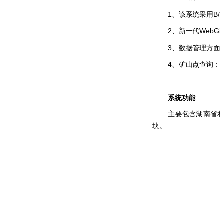
1、该系统采用B
2、新一代Web
3、数据管理方
4、矿山点查询
系统功能
主要包含湖南省
块。