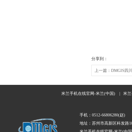
分享到：
上一篇：
DMGIS
米兰手机在线官网-米兰(中国)
|
米兰
手机：0512-66806280(赵)
地址：苏州市高新区科发路10
米兰手机在线官网-米兰(中国