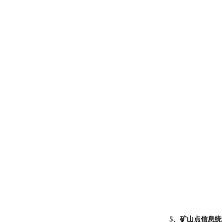
5、
矿山点信息统