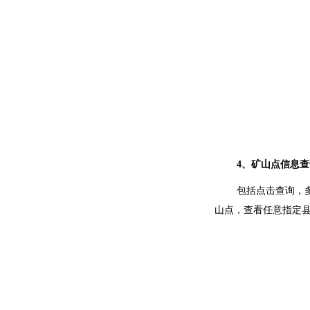
4
、矿山点信息查
包括点击查询，
山点，查看任意指定